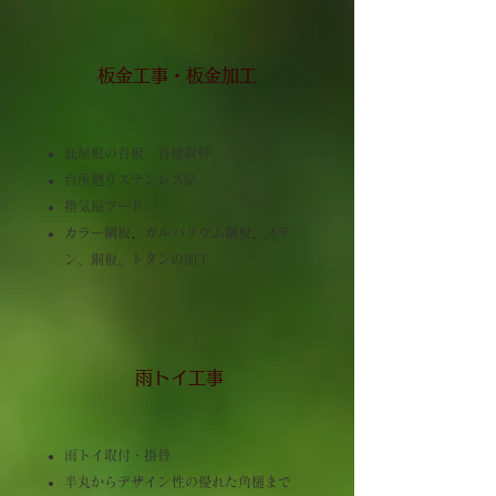
板金工事・板金加工
庇屋根の谷板 谷樋取替
台所廻りステンレス貼
換気扇フード
カラー鋼板
、
ガルバリウム鋼板
、
ステ
ン、銅板、トタンの加工
雨トイ工事
雨トイ取付・掛替
半丸からデザイン性の優れた角樋まで