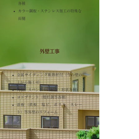
各種
カラー鋼板
​・
ステンレス加工の特殊な
雨樋
外壁工事
金属サイディング断熱材付（今の壁の
上から施工可）
角浪、スパンドル（材質・形状各種）
ヨドプリント（焼杉調等各種）
浪板（鉄板、塩ビ、ポリカ、スレー
ト）等外壁のリフォーム