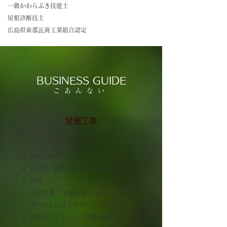
一級かわらぶき技能士
屋根診断技士
広島県東部瓦商工業組合認定
BUSINESS GUIDE
ごあんない
屋根工事
雨もり修理
瓦棒葺、横葺、折板（金属屋根）
葺替
今の屋根（金属屋根、カラーベスト
等）の上に葺くカバー工法等​
屋根のリフォーム（材質各種）