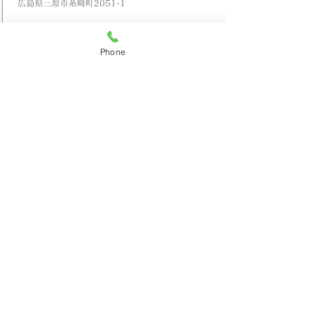
広島県三原市糸崎町2051-1
代表者名
Phone
糸谷 光洋
TEL / FAX
[TEL]
0848-67-1313
[FAX]
0848-67-1349
営業時間 / 定休日
08:30～18:00 / 日曜定休［年末年始・盆］
業務内容
雨どい工事、外壁工事、かわら、かわら屋根工事、
建築塗装、建築板金業、吹付工事、防水工事、屋根
工事、屋根材料、リフォーム