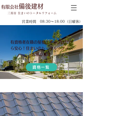
備後建材
有限会社
三原市 住まいのトータルリフォーム
営業時間 08:30～18:00（日曜休）
有資格者在籍の屋根工事のプロだか
ら安心！住まいのトータルリフォー
ム承ります
資格一覧